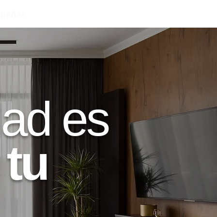
pañas
dad es
tu