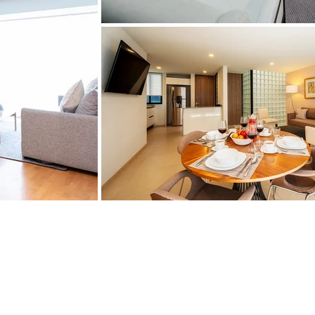
e nosotros
Ubicación
e-it nos enfocamos en utilizar los
Montes Urales 425 Pi