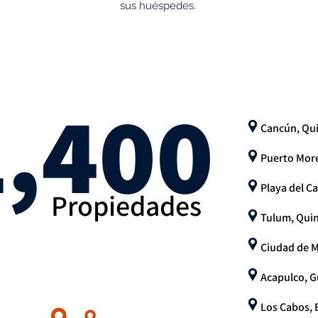
sus huéspedes.
1,400
Cancún, Qu
Puerto More
Playa del C
Propiedades
Tulum, Qui
Ciudad de 
Acapulco, G
Los Cabos, B