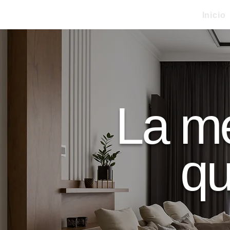
Inicio
La me
q