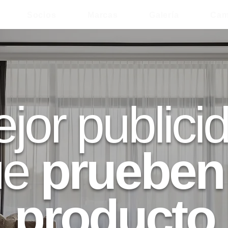
Socios
Marcas
Galería
Cam
jor publici
ue
prueben 
producto