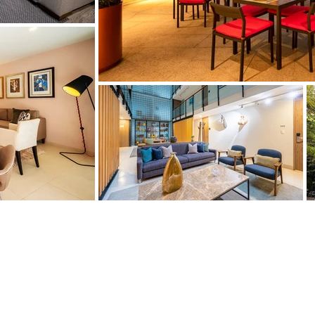
Contactanos
so 3, Lomas de
Info@bluewall.mx